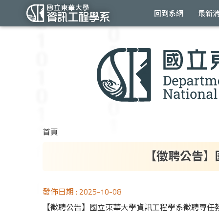
回到系網
最新
跳
到
主
要
內
容
區
首頁
【徵聘公告】
發佈日期 :
2025-10-08
【徵聘公告】國立東華大學資訊工程學系徵聘專任教師