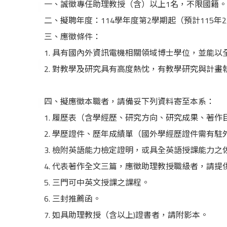
一、誠徵專任助理教授（含）以上1名，不限國籍。
二、擬聘年度：114學年度第2學期起（預計115年
三、應徵條件：
1. 具有國內外資訊電機相關領域博士學位，並能以
2. 對教學及研究具有高度熱忱，有教學研究與計畫
四、擬應徵本職者，請備妥下列資料寄至本系：
1. 履歷表（含學經歷、研究方向、研究成果、著作
2. 學歷證件、歷年成績單（國外學經歷證件需有駐
3. 檢附英語能力檢定證明，或具全英語授課能力
4. 代表著作全文三篇，應徵助理教授職級者，請提
5. 三門可中英文授課之課程。
6. 三封推薦函。
7. 如具助理教授（含以上)證書者，請附影本。