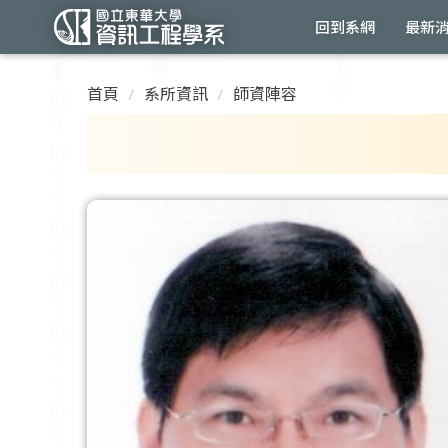
回到系網
最新
跳
到
首頁
系所資訊
師資陣容
主
要
內
容
區