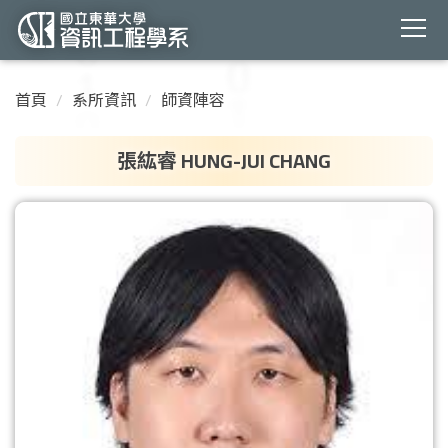
跳
到
首頁
系所資訊
師資陣容
主
要
張紘睿 HUNG-JUI CHANG
內
容
區